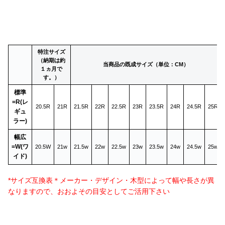
特注サイズ
（納期は約
当商品の既成サイズ（単位：CM）
１ヵ月で
す。）
標準
=R(レ
20.5R
21R
21.5R
22R
22.5R
23R
23.5R
24R
24.5R
25R
ギュ
ラー)
幅広
=W(ワ
20.5W
21w
21.5w
22w
22.5w
23w
23.5w
24w
24.5w
25w
イド)
*サイズ互換表＊メーカー・デザイン・木型によって幅や長さが異
なりますので、おおよその目安としてご活用下さい