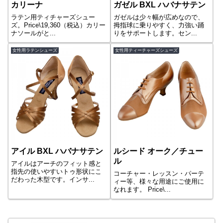
カリーナ
ガゼル BXL ハバナサテン
ラテン用ティチャーズシュー
ガゼルは少々幅が広めなので、
ズ。Price\19,360（税込）カリー
拇指球に乗りやすく、力強い踊
ナソールがと...
りをサポートします。セン...
女性用ラテンシューズ
女性用ティーチャーズシューズ
アイル BXL ハバナサテン
ルシード オーク／チュー
ル
アイルはアーチのフィット感と
指先の使いやすいトゥ形状にこ
コーチャー・レッスン・パーテ
だわった木型です。インサ...
ィー等、様々な用途にご使用に
なれます。 Price\...