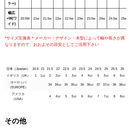
ラー)
幅広
=W(ワ
20.5W
21w
21.5w
22w
22.5w
23w
23.5w
24w
24.5w
25w
イド)
*サイズ互換表＊メーカー・デザイン・木型によって幅や長さが異
なりますので、おおよその目安としてご活用下さい
日本（Jpanan）
20.5
21
21.5
22
22.5
23
23.5
24
24.5
25
25.5
26
イギリス（UK）
1
1
2
2
3
3
4
4
5
5
6
6
1/2
1/2
1/2
1/2
1/2
1/2
ヨーロッパ
34
34
35
35
36
36
37
37
38
38
1/2
1/2
1/2
1/2
1/2
（EUROPE）
アメリカ
4
4
5
5
6
6
7
7
8
8
1/2
1/2
1/2
1/2
1/2
（USA）
その他