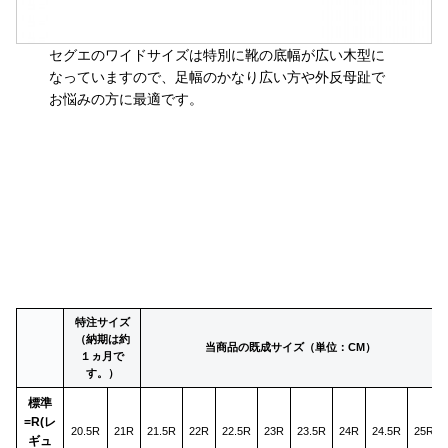
セグエのワイドサイズは特別に靴の底幅が広い木型に
なっていますので、足幅のかなり広い方や外反母趾で
お悩みの方に最適です。
特注サイズ
（納期は約
当商品の既成サイズ（単位：CM）
１ヵ月で
す。）
標準
=R(レ
20.5R
21R
21.5R
22R
22.5R
23R
23.5R
24R
24.5R
25R
ギュ