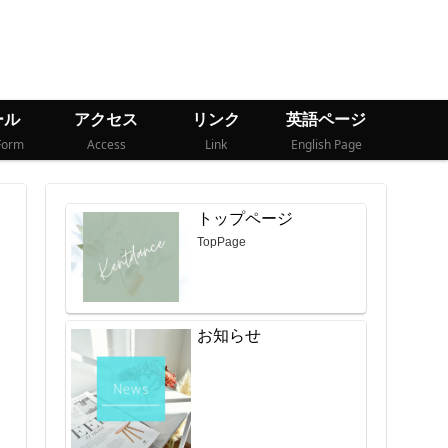
ール
アクセス
リンク
英語ページ
Form
Access
Link
English Page
トップページ
TopPage
お知らせ