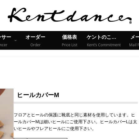
ンサー
オーダー
価格表
ケントのこだわり
メ
ncer
Order
Price List
Kent’s Commitment
Mail 
ヒールカバーM
フロアとヒールの保護に靴底と同じ素材を使用しています。ヒ
ールカバーMは細いヒールにご使用下さい。ヒールカバーLは太
いヒールやフレアヒールにご使用下さい。